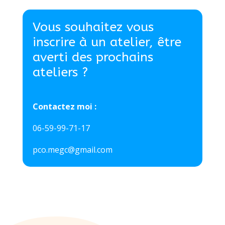
Vous souhaitez vous
inscrire à un atelier, être
averti des prochains
ateliers ?
Contactez moi :
06-59-99-71-17
pco.megc@gmail.com